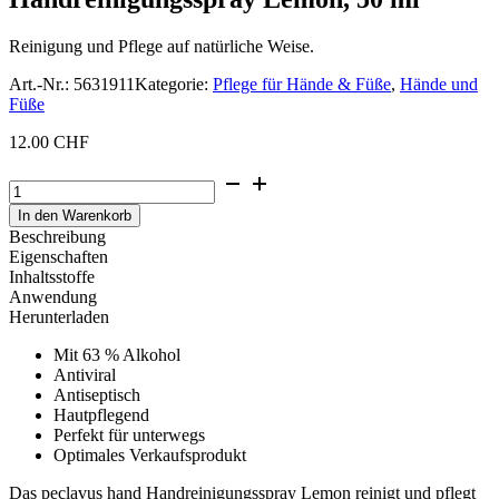
Reinigung und Pflege auf natürliche Weise.
Art.-Nr.:
5631911
Kategorie:
Pflege für Hände & Füße
,
Hände und
Füße
12.00
CHF
Handreinigungsspray
Lemon,
In den Warenkorb
50
Beschreibung
ml
Eigenschaften
Menge
Inhaltsstoffe
Anwendung
Herunterladen
Mit 63 % Alkohol
Antiviral
Antiseptisch
Hautpflegend
Perfekt für unterwegs
Optimales Verkaufsprodukt
Das peclavus hand Handreinigungsspray Lemon reinigt und pflegt