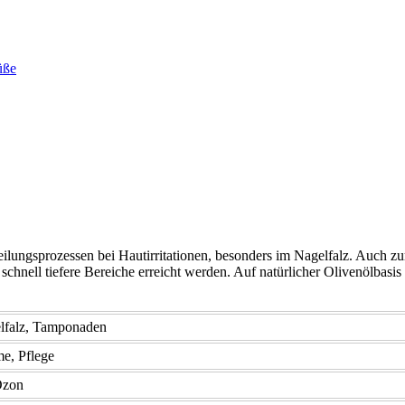
üße
ungsprozessen bei Hautirritationen, besonders im Nagelfalz. Auch 
hnell tiefere Bereiche erreicht werden. Auf natürlicher Olivenölbasis
lfalz, Tamponaden
e, Pflege
Ozon