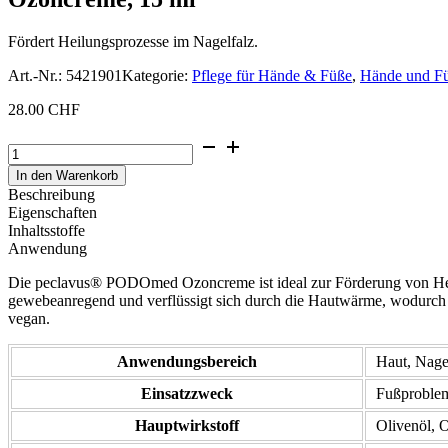
Fördert Heilungsprozesse im Nagelfalz.
Art.-Nr.:
5421901
Kategorie:
Pflege für Hände & Füße
,
Hände und F
28.00
CHF
Ozoncreme,
15
In den Warenkorb
ml
Beschreibung
Menge
Eigenschaften
Inhaltsstoffe
Anwendung
Die peclavus® PODOmed Ozoncreme ist ideal zur Förderung von Heil
gewebeanregend und verflüssigt sich durch die Hautwärme, wodurch sc
vegan.
Anwendungsbereich
Haut, Nage
Einsatzzweck
Fußproblem
Hauptwirkstoff
Olivenöl, 